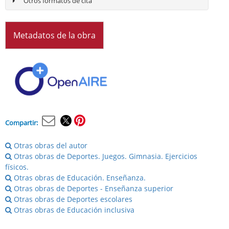
Otros formatos de cita
7. Los campeonatos de España en edad escolar inclusivos
8. Generando oportunidades de acceso al deporte adaptado e inclusivo en 
9. La promoción de valores como eje vertebrador de nuevos modelos de prá
10. Entrenar, educar y ganar - la inclusión por la práctica deportiva adaptad
Metadatos de la obra
BLOQUE 3.
JUEGO Y DEPORTE INCLUSIVO EN EDUCACIÓN SUPERIOR
11. Estrategias para la prevención del abandono temprano del sistema educa
formación de educadores físico deportivos: proyecto europeo Erasmus + "S
(SSaMs)
12. Proyecto europeo "Patios de recreo inclusivos (PINC): Programa para la
13. Creación y evolución del servicio de atención a estudiantes con necesid
en el Inefc-Barcelona (2017-2021)
Compartir:
Otras obras del autor
Otras obras de Deportes. Juegos. Gimnasia. Ejercicios
físicos.
Otras obras de Educación. Enseñanza.
Otras obras de Deportes - Enseñanza superior
Otras obras de Deportes escolares
Otras obras de Educación inclusiva